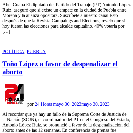
Abel Cuapa El diputado del Partido del Trabajo (PT) Antonio López
Ruiz, aseguró que sí existe un empate en la ciudad de Puebla entre
Morena y la alianza opositora. Suscríbete a nuestro canal Esto
después de que la Revista Campaings and Elections, reveló que si
hoy fueran las elecciones para alcalde capitalino, 40% votaría por
[…]
PUBLICADO
POLÍTICA
,
PUEBLA
EN
Toño López a favor de despenalizar el
aborto
por
24 Horas
mayo 30, 2023
mayo 30, 2023
Al recordar que ya hay un fallo de la Suprema Corte de Justicia de
la Nación (SCJN), el coordinador del PT en el Congreso del Estado,
Antonio López Ruiz, se pronunció a favor de la despenalización del
aborto antes de las 12 semanas. En conferencia de prensa fue