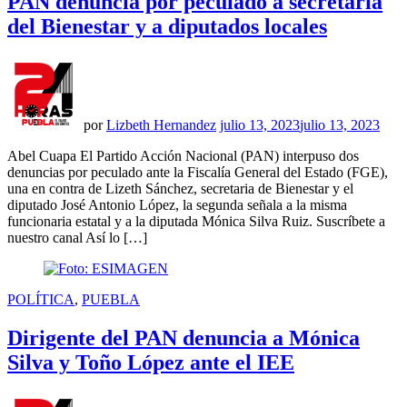
PAN denuncia por peculado a secretaria
del Bienestar y a diputados locales
por
Lizbeth Hernandez
julio 13, 2023
julio 13, 2023
Abel Cuapa El Partido Acción Nacional (PAN) interpuso dos
denuncias por peculado ante la Fiscalía General del Estado (FGE),
una en contra de Lizeth Sánchez, secretaria de Bienestar y el
diputado José Antonio López, la segunda señala a la misma
funcionaria estatal y a la diputada Mónica Silva Ruiz. Suscríbete a
nuestro canal Así lo […]
PUBLICADO
POLÍTICA
,
PUEBLA
EN
Dirigente del PAN denuncia a Mónica
Silva y Toño López ante el IEE