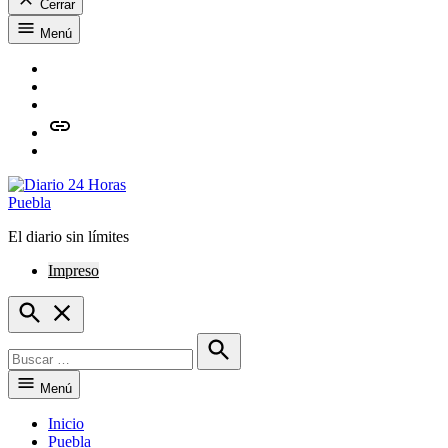
Cerrar
Saltar
Menú
al
contenido
Facebook
Twitter
Instagram
issuu
Whatsapp
El diario sin límites
Diario 24 Horas Puebla
Impreso
Open
Search
Buscar:
Buscar
Menú
Inicio
Puebla