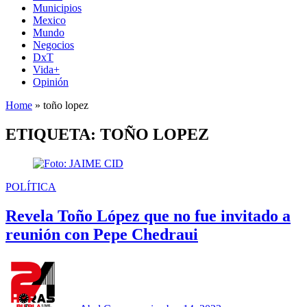
Municipios
Mexico
Mundo
Negocios
DxT
Vida+
Opinión
Home
»
toño lopez
ETIQUETA:
TOÑO LOPEZ
PUBLICADO
POLÍTICA
EN
Revela Toño López que no fue invitado a
reunión con Pepe Chedraui