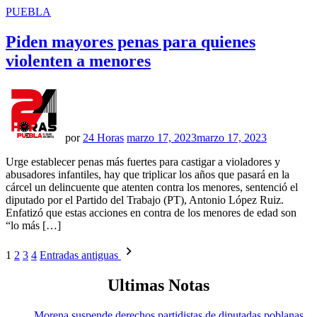
PUBLICADO
PUEBLA
EN
Piden mayores penas para quienes
violenten a menores
por
24 Horas
marzo 17, 2023
marzo 17, 2023
Urge establecer penas más fuertes para castigar a violadores y
abusadores infantiles, hay que triplicar los años que pasará en la
cárcel un delincuente que atenten contra los menores, sentenció el
diputado por el Partido del Trabajo (PT), Antonio López Ruiz.
Enfatizó que estas acciones en contra de los menores de edad son
“lo más […]
Paginación
1
2
3
4
Entradas antiguas
de
Ultimas Notas
entradas
Morena suspende derechos partidistas de diputadas poblanas