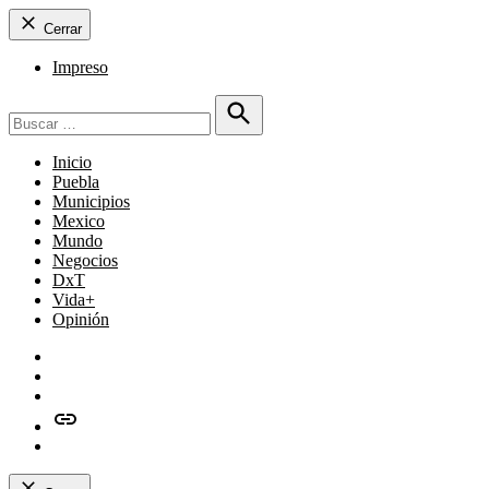
Cerrar
Impreso
Buscar:
Buscar
Inicio
Puebla
Municipios
Mexico
Mundo
Negocios
DxT
Vida+
Opinión
Facebook
Twitter
Instagram
issuu
Whatsapp