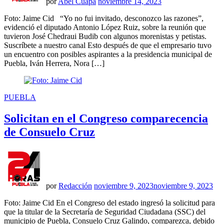
por
Abel Cuapa
noviembre 14, 2023
Foto: Jaime Cid “Yo no fui invitado, desconozco las razones”,
evidenció el diputado Antonio López Ruiz, sobre la reunión que
tuvieron José Chedraui Budib con algunos morenistas y petistas.
Suscríbete a nuestro canal Esto después de que el empresario tuvo
un encuentro con posibles aspirantes a la presidencia municipal de
Puebla, Iván Herrera, Nora […]
PUBLICADO
PUEBLA
EN
Solicitan en el Congreso comparecencia
de Consuelo Cruz
por
Redacción
noviembre 9, 2023
noviembre 9, 2023
Foto: Jaime Cid En el Congreso del estado ingresó la solicitud para
que la titular de la Secretaría de Seguridad Ciudadana (SSC) del
municipio de Puebla, Consuelo Cruz Galindo, comparezca, debido