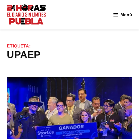
Saltar
al
Menú
Diario
contenido
24
Horas
Puebla
ETIQUETA:
UPAEP