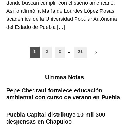
donde buscan cumplir con el sueño americano.
Así lo afirmó la María de Lourdes López Rosas,
académica de la Universidad Popular Autónoma
del Estado de Puebla […]
Paginación
1
2
3
…
21
de
entradas
Ultimas Notas
Pepe Chedraui fortalece educación
ambiental con curso de verano en Puebla
Puebla Capital distribuye 10 mil 300
despensas en Chapulco