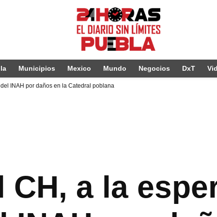
la
Municipios
Mexico
Mundo
Negocios
DxT
Vi
 del INAH por daños en la Catedral poblana
 CH, a la espe