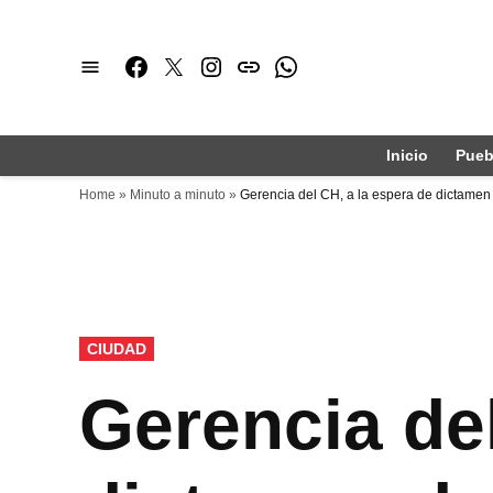
Saltar
al
Facebook
Twitter
Instagram
issuu
Whatsapp
contenido
Inicio
Pueb
Home
»
Minuto a minuto
»
Gerencia del CH, a la espera de dictamen
PUBLICADO
CIUDAD
EN
Gerencia del