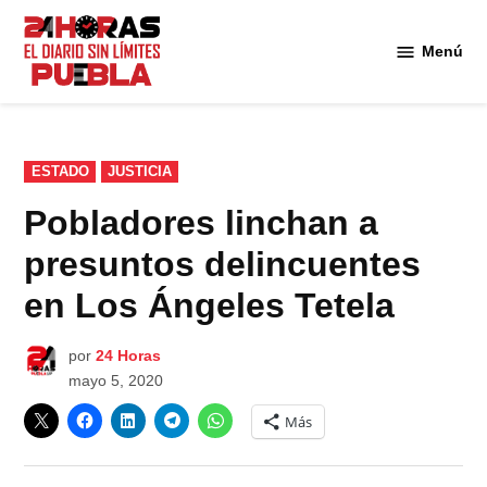
Saltar
al
Menú
Diario
contenido
24
Horas
Puebla
PUBLICADO
ESTADO
JUSTICIA
EN
Pobladores linchan a
presuntos delincuentes
en Los Ángeles Tetela
por
24 Horas
mayo 5, 2020
Más