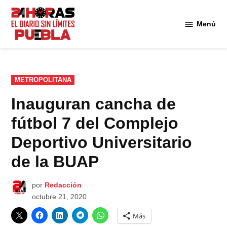
Saltar
al
Menú
Diario
contenido
24
Horas
Puebla
PUBLICADO
METROPOLITANA
EN
Inauguran cancha de
fútbol 7 del Complejo
Deportivo Universitario
de la BUAP
por
Redacción
octubre 21, 2020
Más