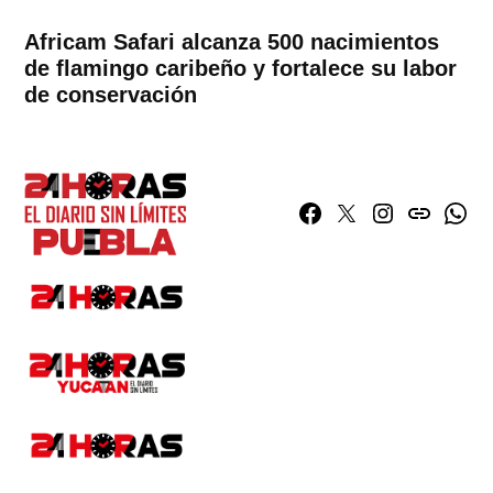
Africam Safari alcanza 500 nacimientos
de flamingo caribeño y fortalece su labor
de conservación
Facebook
Twitter
Instagram
issuu
What