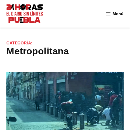
Saltar
al
Menú
Diario
contenido
24
Horas
Puebla
CATEGORÍA:
Metropolitana