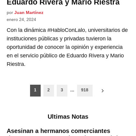
Eduardo Rivera y Mario Riestra
por
Juan Martínez
enero 24, 2024
Con la dinámica #HabloConLalo, universitarios de
instituciones públicas y privadas tuvieron la
oportunidad de conocer la opinión y experiencia
en el servicio público de Eduardo Rivera y Mario
Riestra.
Paginación
1
2
3
…
918
de
entradas
Ultimas Notas
Asesinan a hermanos comerciantes