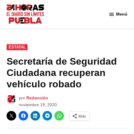
Saltar
al
Menú
Diario
contenido
24
Horas
Puebla
PUBLICADO
ESTATAL
EN
Secretaría de Seguridad
Ciudadana recuperan
vehículo robado
por
Redacción
noviembre 19, 2020
Más