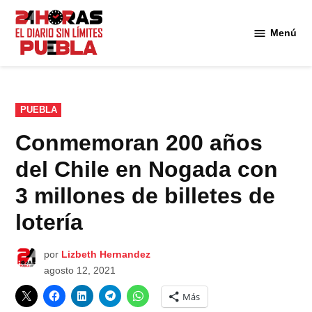
Saltar
al
Menú
Diario
contenido
24
Horas
Puebla
PUBLICADO
PUEBLA
EN
Conmemoran 200 años
del Chile en Nogada con
3 millones de billetes de
lotería
por
Lizbeth Hernandez
agosto 12, 2021
Más