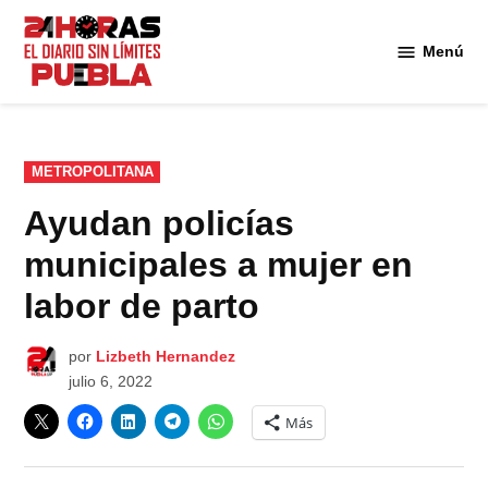
Saltar
al
Menú
Diario
contenido
24
Horas
Puebla
PUBLICADO
METROPOLITANA
EN
Ayudan policías
municipales a mujer en
labor de parto
por
Lizbeth Hernandez
julio 6, 2022
Más