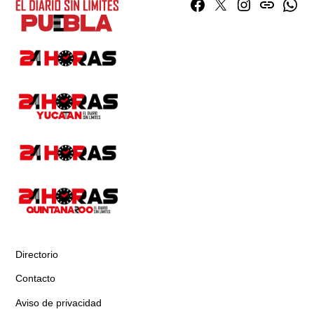
Facebook
Twitter
Instagram
issuu
What
Directorio
Contacto
Aviso de privacidad