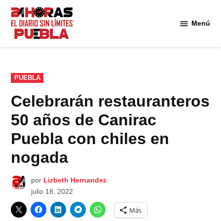
Saltar
al
Menú
Diario
contenido
24
Horas
Puebla
PUBLICADO
PUEBLA
EN
Celebrarán restauranteros
50 años de Canirac
Puebla con chiles en
nogada
por
Lizbeth Hernandez
julio 18, 2022
Más