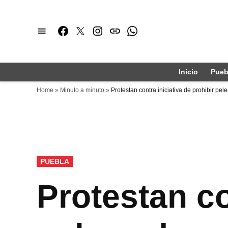
Saltar
al
Facebook
Twitter
Instagram
issuu
Whatsapp
contenido
Inicio
Pueb
Home
»
Minuto a minuto
»
Protestan contra iniciativa de prohibir pe
PUBLICADO
PUEBLA
EN
Protestan co