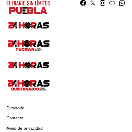
Facebook
Twitter
Instagram
issuu
What
Directorio
Contacto
Aviso de privacidad