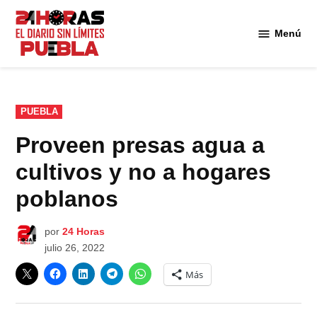
Saltar
al
Menú
Diario
contenido
24
Horas
Puebla
PUBLICADO
PUEBLA
EN
Proveen presas agua a
cultivos y no a hogares
poblanos
por
24 Horas
julio 26, 2022
Más