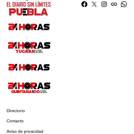
Facebook
Twitter
Instagram
issuu
What
Directorio
Contacto
Aviso de privacidad