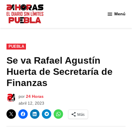
Saltar
al
Menú
Diario
contenido
24
Horas
Puebla
PUBLICADO
PUEBLA
EN
Se va Rafael Agustín
Huerta de Secretaría de
Finanzas
por
24 Horas
abril 12, 2023
Más