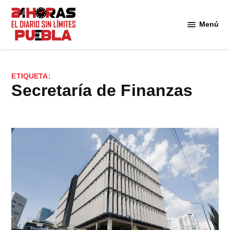
Saltar
al
Menú
Diario
contenido
24
Horas
Puebla
ETIQUETA:
Secretaría de Finanzas