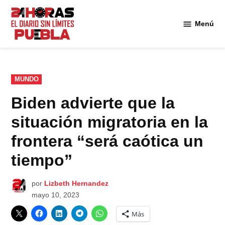
Saltar
al
Menú
Diario
contenido
24
Horas
Puebla
PUBLICADO
MUNDO
EN
Biden advierte que la
situación migratoria en la
frontera “será caótica un
tiempo”
por
Lizbeth Hernandez
mayo 10, 2023
Más