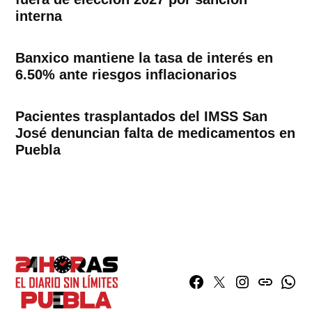
interna
Banxico mantiene la tasa de interés en
6.50% ante riesgos inflacionarios
Pacientes trasplantados del IMSS San
José denuncian falta de medicamentos en
Puebla
Facebook
Twitter
Instagram
issuu
What