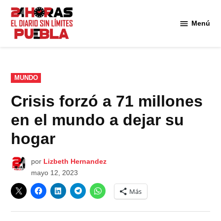
Saltar
al
Menú
Diario
contenido
24
Horas
Puebla
PUBLICADO
MUNDO
EN
Crisis forzó a 71 millones
en el mundo a dejar su
hogar
por
Lizbeth Hernandez
mayo 12, 2023
Más