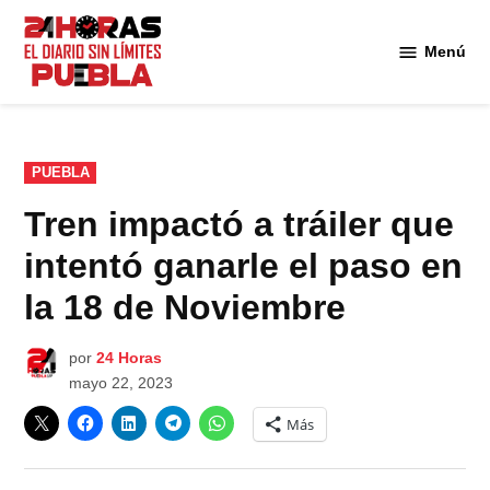
Saltar
al
Menú
Diario
contenido
24
Horas
Puebla
PUBLICADO
PUEBLA
EN
Tren impactó a tráiler que
intentó ganarle el paso en
la 18 de Noviembre
por
24 Horas
mayo 22, 2023
Más