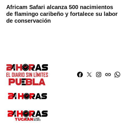
Africam Safari alcanza 500 nacimientos
de flamingo caribeño y fortalece su labor
de conservación
Facebook
Twitter
Instagram
issuu
What