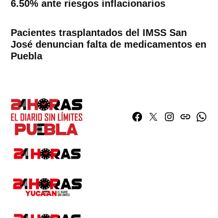
6.50% ante riesgos inflacionarios
Pacientes trasplantados del IMSS San
José denuncian falta de medicamentos en
Puebla
Facebook
Twitter
Instagram
issuu
What