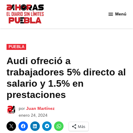
Saltar
al
Menú
Diario
contenido
24
Horas
Puebla
PUBLICADO
PUEBLA
EN
Audi ofreció a
trabajadores 5% directo al
salario y 1.5% en
prestaciones
por
Juan Martínez
enero 24, 2024
Más