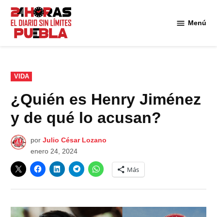
Saltar
al
Menú
Diario
contenido
24
Horas
Puebla
PUBLICADO
VIDA
EN
¿Quién es Henry Jiménez
y de qué lo acusan?
por
Julio César Lozano
enero 24, 2024
Más