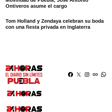
Ontiveros asume el cargo
Tom Holland y Zendaya celebran su boda
con una fiesta privada en Inglaterra
Facebook
Twitter
Instagram
issuu
What