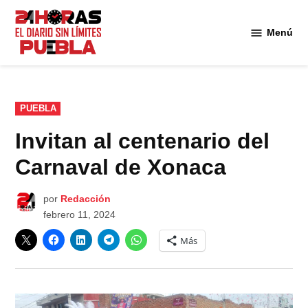
Saltar
al
Menú
Diario
contenido
24
Horas
Puebla
PUBLICADO
PUEBLA
EN
Invitan al centenario del
Carnaval de Xonaca
por
Redacción
febrero 11, 2024
Más