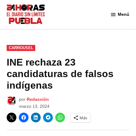
Saltar
al
Menú
Diario
contenido
24
Horas
Puebla
PUBLICADO
CARROUSEL
EN
INE rechaza 23
candidaturas de falsos
indígenas
por
Redacción
marzo 13, 2024
Más