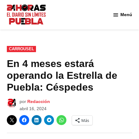
Saltar
al
Menú
Diario
contenido
24
Horas
Puebla
PUBLICADO
CARROUSEL
EN
En 4 meses estará
operando la Estrella de
Puebla: Céspedes
por
Redacción
abril 16, 2024
Más