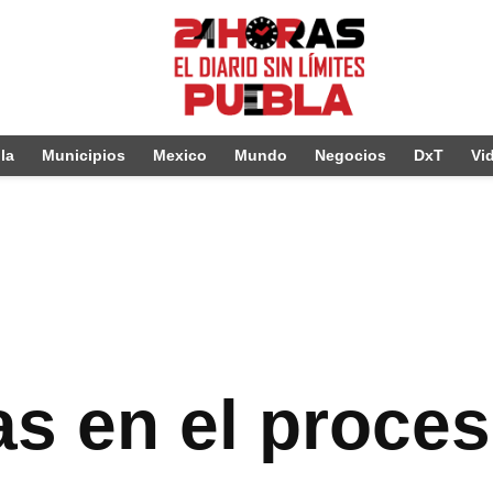
la
Municipios
Mexico
Mundo
Negocios
DxT
Vi
s en el proces