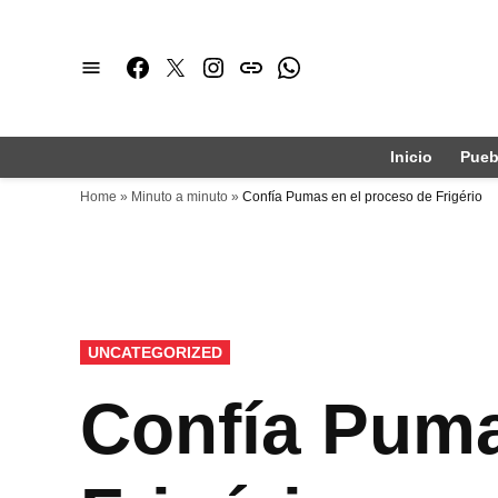
Saltar
al
Facebook
Twitter
Instagram
issuu
Whatsapp
contenido
Inicio
Pueb
Home
»
Minuto a minuto
»
Confía Pumas en el proceso de Frigério
PUBLICADO
UNCATEGORIZED
EN
Confía Puma