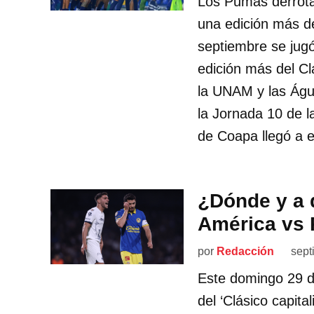
Los Pumas derrota
una edición más de
septiembre se jugó
edición más del Cl
la UNAM y las Águi
la Jornada 10 de l
de Coapa llegó a 
¿Dónde y a q
América vs
por
Redacción
sept
Este domingo 29 d
del ‘Clásico capita