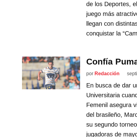
de los Deportes, e
juego más atracti
llegan con distint
conquistar la “Ca
Confía Puma
por
Redacción
sept
En busca de dar u
Universitaria cua
Femenil asegura vi
del brasileño, Marc
su segundo torneo.
jugadoras de mayor