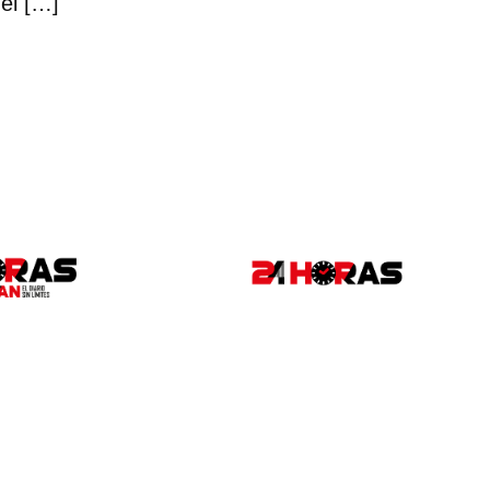
 el […]