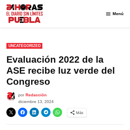
Saltar
al
Menú
Diario
contenido
24
Horas
Puebla
PUBLICADO
UNCATEGORIZED
EN
Evaluación 2022 de la
ASE recibe luz verde del
Congreso
por
Redacción
diciembre 13, 2024
Más