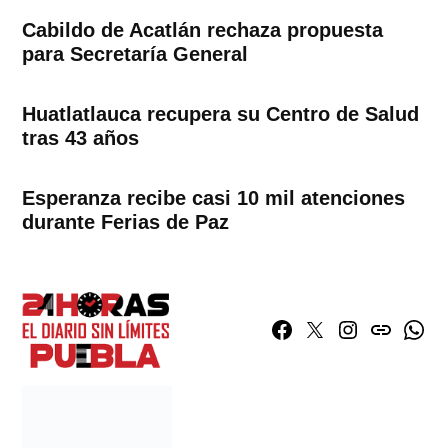
Cabildo de Acatlán rechaza propuesta
para Secretaría General
Huatlatlauca recupera su Centro de Salud
tras 43 años
Esperanza recibe casi 10 mil atenciones
durante Ferias de Paz
Facebook
Twitter
Instagram
issuu
What