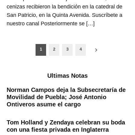
cenizas recibieron la bendición en la catedral de
San Patricio, en la Quinta Avenida. Suscríbete a
nuestro canal Posteriormente se […]
Paginación
1
2
3
4
de
entradas
Ultimas Notas
Norman Campos deja la Subsecretaría de
Movilidad de Puebla; José Antonio
Ontiveros asume el cargo
Tom Holland y Zendaya celebran su boda
con una fiesta privada en Inglaterra