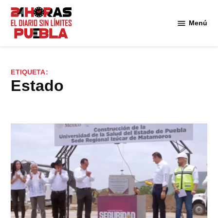
Saltar
al
Menú
Diario
contenido
24
Horas
Puebla
ETIQUETA:
estado