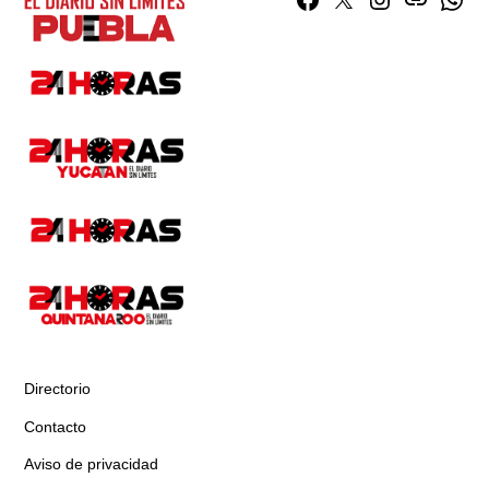
Facebook
Twitter
Instagram
issuu
What
Directorio
Contacto
Aviso de privacidad