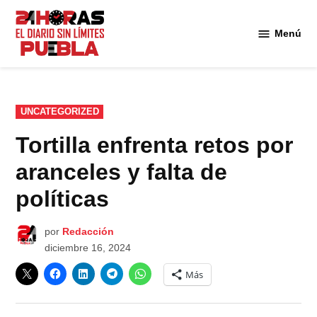
Saltar
al
Menú
Diario
contenido
24
Horas
Puebla
PUBLICADO
UNCATEGORIZED
EN
Tortilla enfrenta retos por
aranceles y falta de
políticas
por
Redacción
diciembre 16, 2024
Más