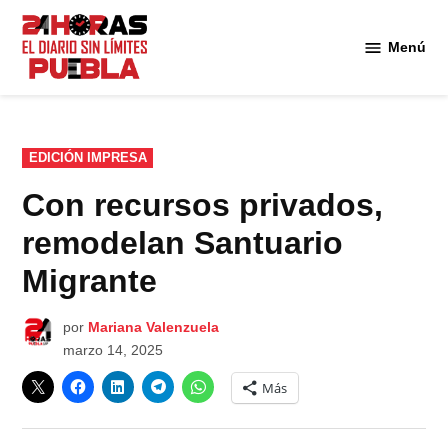
Saltar
al
Menú
Diario
contenido
24
Horas
Puebla
PUBLICADO
EDICIÓN IMPRESA
EN
Con recursos privados,
remodelan Santuario
Migrante
por
Mariana Valenzuela
marzo 14, 2025
Más