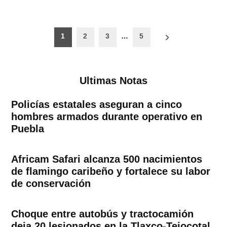
Paginación
1
2
3
…
5
de
entradas
Ultimas Notas
Policías estatales aseguran a cinco
hombres armados durante operativo en
Puebla
Africam Safari alcanza 500 nacimientos
de flamingo caribeño y fortalece su labor
de conservación
Choque entre autobús y tractocamión
deja 20 lesionados en la Tlaxco-Tejocotal