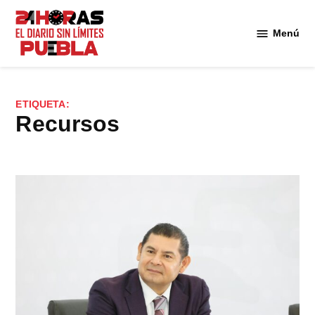
Saltar
al
Menú
Diario
contenido
24
Horas
Puebla
ETIQUETA:
recursos