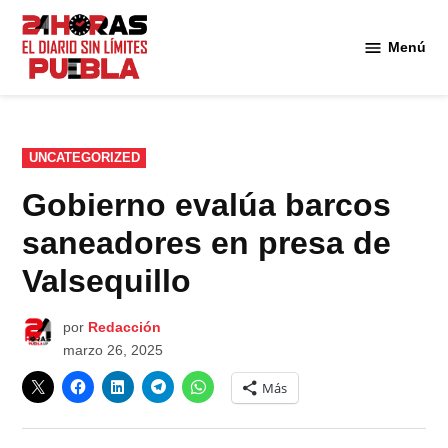
Saltar
al
Menú
Diario
contenido
24
Horas
Puebla
PUBLICADO
UNCATEGORIZED
EN
Gobierno evalúa barcos
saneadores en presa de
Valsequillo
por
Redacción
marzo 26, 2025
Más