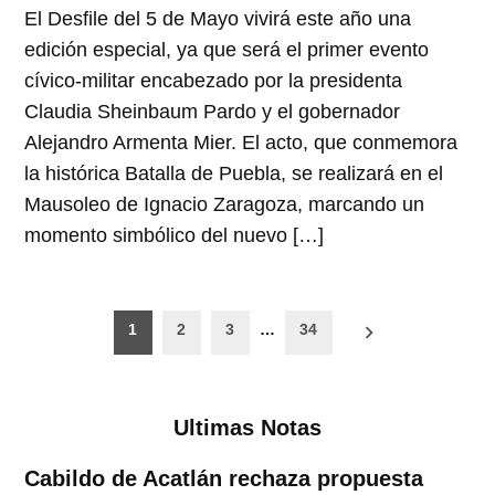
El Desfile del 5 de Mayo vivirá este año una
edición especial, ya que será el primer evento
cívico-militar encabezado por la presidenta
Claudia Sheinbaum Pardo y el gobernador
Alejandro Armenta Mier. El acto, que conmemora
la histórica Batalla de Puebla, se realizará en el
Mausoleo de Ignacio Zaragoza, marcando un
momento simbólico del nuevo […]
Paginación
1
2
3
…
34
de
entradas
Ultimas Notas
Cabildo de Acatlán rechaza propuesta