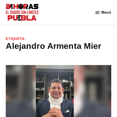
Saltar
al
Menú
Diario
contenido
24
Horas
Puebla
ETIQUETA:
Alejandro Armenta Mier