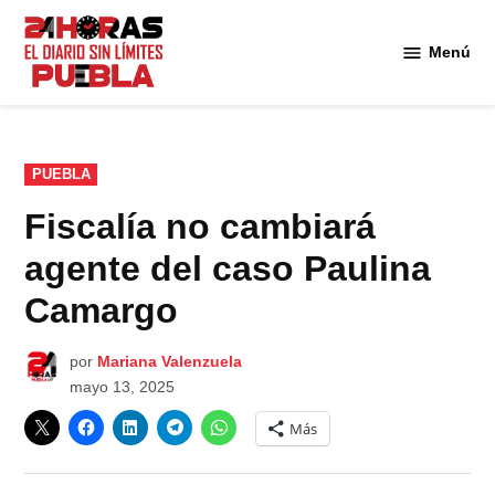
Saltar
al
Menú
Diario
contenido
24
Horas
Puebla
PUBLICADO
PUEBLA
EN
Fiscalía no cambiará
agente del caso Paulina
Camargo
por
Mariana Valenzuela
mayo 13, 2025
Más