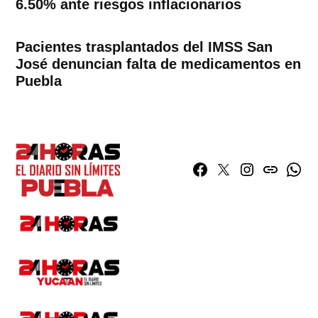
6.50% ante riesgos inflacionarios
Pacientes trasplantados del IMSS San
José denuncian falta de medicamentos en
Puebla
Facebook
Twitter
Instagram
issuu
What