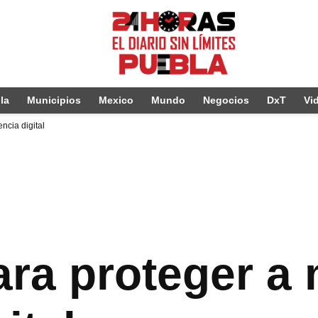
la
Municipios
Mexico
Mundo
Negocios
DxT
Vi
ncia digital
ara proteger a