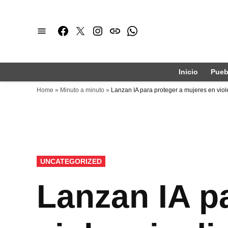
Saltar
al
Facebook
Twitter
Instagram
issuu
Whatsapp
contenido
Inicio
Pueb
Home
»
Minuto a minuto
»
Lanzan IA para proteger a mujeres en viole
PUBLICADO
UNCATEGORIZED
EN
Lanzan IA p