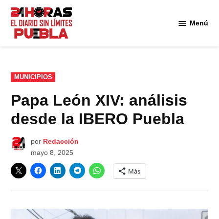
Saltar
al
Menú
Diario
contenido
24
Horas
Puebla
PUBLICADO
MUNICIPIOS
EN
Papa León XIV: análisis
desde la IBERO Puebla
por
Redacción
mayo 8, 2025
Más