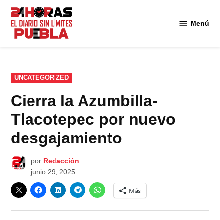
Saltar
al
Menú
Diario
contenido
24
Horas
Puebla
PUBLICADO
UNCATEGORIZED
EN
Cierra la Azumbilla-
Tlacotepec por nuevo
desgajamiento
por
Redacción
junio 29, 2025
Más