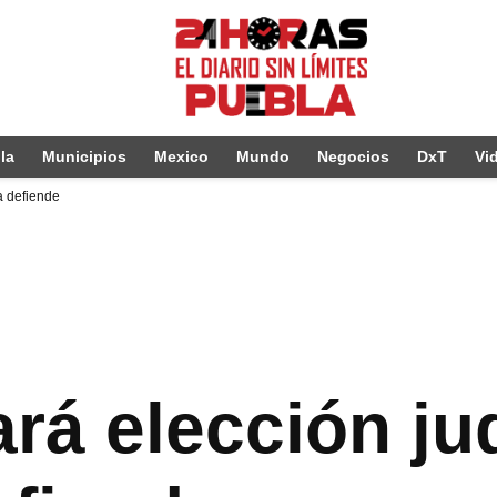
la
Municipios
Mexico
Mundo
Negocios
DxT
Vi
a defiende
á elección jud