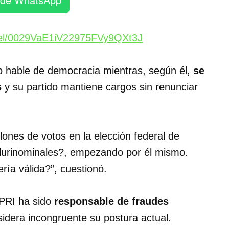
nel/0029VaE1iV22975FVy9QXt3J
o hable de democracia mientras, según él,
se
s
y su partido mantiene cargos sin renunciar
ones de votos en la elección federal de
plurinominales?, empezando por él mismo.
ría válida?”, cuestionó.
PRI ha sido
responsable de fraudes
sidera incongruente su postura actual.