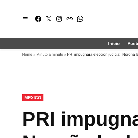
Saltar
al
Facebook
Twitter
Instagram
issuu
Whatsapp
contenido
Inicio
Pueb
Home
»
Minuto a minuto
»
PRI impugnará elección judicial; Noroña l
PUBLICADO
MEXICO
EN
PRI impugnar