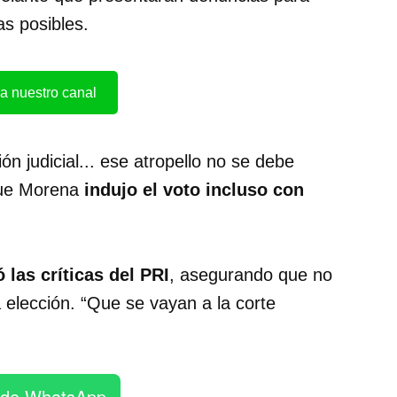
as posibles.
a nuestro canal
ón judicial... ese atropello no se debe
que Morena
indujo el voto incluso con
 las críticas del PRI
, asegurando que no
 elección. “Que se vayan a la corte
 de WhatsApp