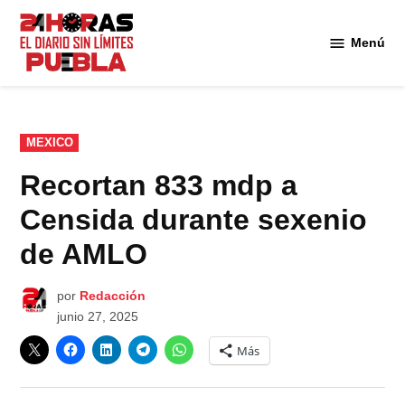
Saltar
al
Menú
Diario
contenido
24
Horas
Puebla
PUBLICADO
MEXICO
EN
Recortan 833 mdp a
Censida durante sexenio
de AMLO
por
Redacción
junio 27, 2025
Más