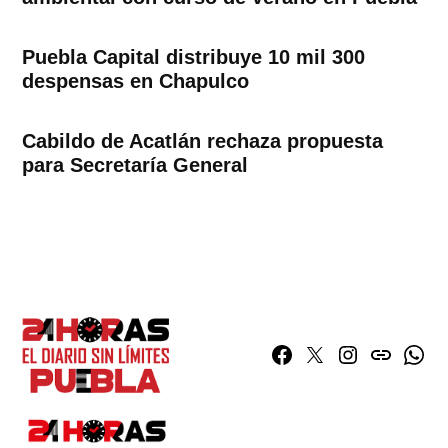
Puebla Capital distribuye 10 mil 300
despensas en Chapulco
Cabildo de Acatlán rechaza propuesta
para Secretaría General
Facebook
Twitter
Instagram
issuu
What