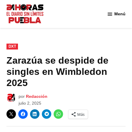
Saltar
al
Menú
Diario
contenido
24
Horas
Puebla
PUBLICADO
DXT
EN
Zarazúa se despide de
singles en Wimbledon
2025
por
Redacción
julio 2, 2025
Más