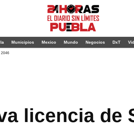
la
Municipios
Mexico
Mundo
Negocios
DxT
Vi
a 2046
va licencia de