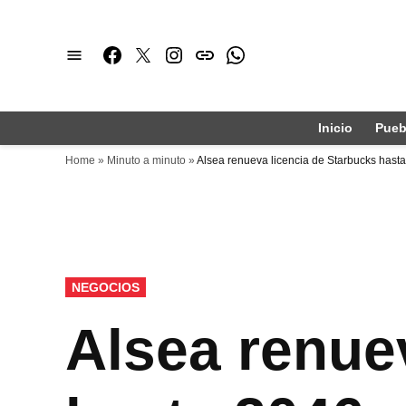
Saltar
al
Facebook
Twitter
Instagram
issuu
Whatsapp
contenido
Inicio
Pueb
Home
»
Minuto a minuto
»
Alsea renueva licencia de Starbucks hast
PUBLICADO
NEGOCIOS
EN
Alsea renue