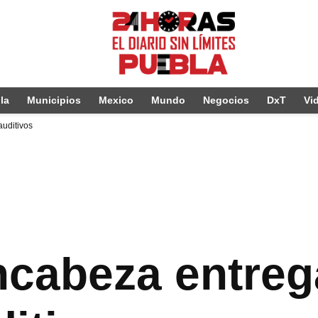
la
Municipios
Mexico
Mundo
Negocios
DxT
Vi
uditivos
cabeza entreg