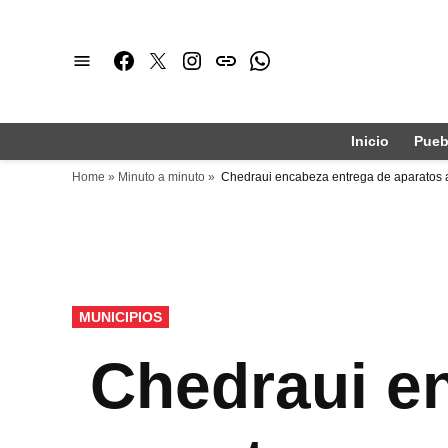
Saltar
al
Facebook
Twitter
Instagram
issuu
Whatsapp
contenido
Inicio
Pueb
Home
»
Minuto a minuto
»
Chedraui encabeza entrega de aparatos a
PUBLICADO
MUNICIPIOS
EN
Chedraui en