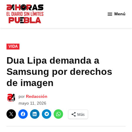
Saltar
al
Menú
Diario
contenido
24
Horas
Puebla
PUBLICADO
VIDA
EN
Dua Lipa demanda a
Samsung por derechos
de imagen
por
Redacción
mayo 11, 2026
Más