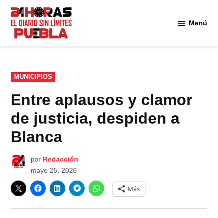
Saltar
al
Menú
Diario
contenido
24
Horas
Puebla
PUBLICADO
MUNICIPIOS
EN
Entre aplausos y clamor
de justicia, despiden a
Blanca
por
Redacción
mayo 25, 2026
Más