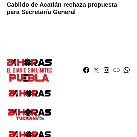
Cabildo de Acatlán rechaza propuesta
para Secretaría General
Facebook
Twitter
Instagram
issuu
What