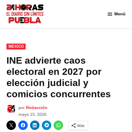
Saltar
al
Menú
Diario
contenido
24
Horas
Puebla
PUBLICADO
MEXICO
EN
INE advierte caos
electoral en 2027 por
elección judicial y
comicios concurrentes
por
Redacción
mayo 15, 2026
Más