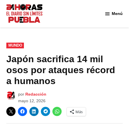
Saltar
al
Menú
Diario
contenido
24
Horas
Puebla
PUBLICADO
MUNDO
EN
Japón sacrifica 14 mil
osos por ataques récord
a humanos
por
Redacción
mayo 12, 2026
Más