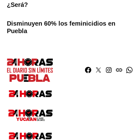
¿Será?
Disminuyen 60% los feminicidios en
Puebla
Facebook
Twitter
Instagram
issuu
What