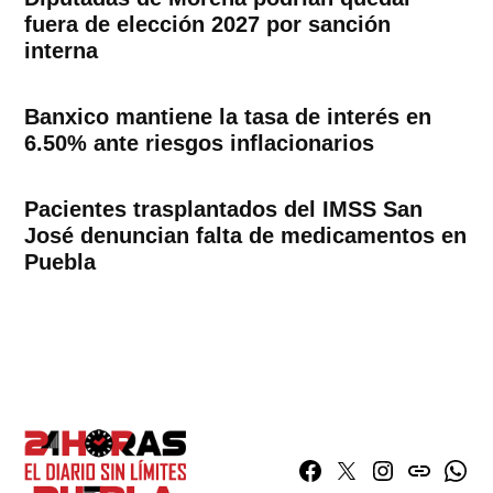
fuera de elección 2027 por sanción
interna
Banxico mantiene la tasa de interés en
6.50% ante riesgos inflacionarios
Pacientes trasplantados del IMSS San
José denuncian falta de medicamentos en
Puebla
Facebook
Twitter
Instagram
issuu
What