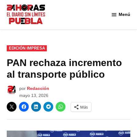
Saltar
al
Menú
Diario
contenido
24
Horas
Puebla
PUBLICADO
EDICIÓN IMPRESA
EN
PAN rechaza incremento
al transporte público
por
Redacción
mayo 13, 2026
Más