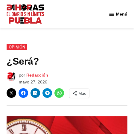
Saltar
al
Menú
Diario
contenido
24
Horas
Puebla
PUBLICADO
OPINIÓN
EN
¿Será?
por
Redacción
mayo 27, 2026
Más