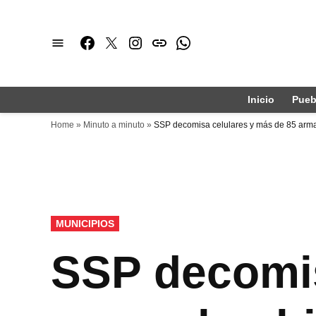
Saltar
al
Facebook
Twitter
Instagram
issuu
Whatsapp
contenido
Inicio
Pueb
Home
»
Minuto a minuto
»
SSP decomisa celulares y más de 85 arma
PUBLICADO
MUNICIPIOS
EN
SSP decomis