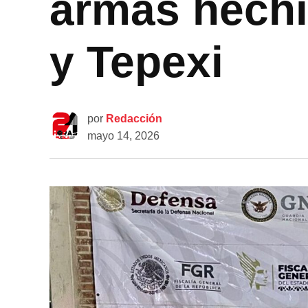
armas hechi
y Tepexi
por
Redacción
mayo 14, 2026