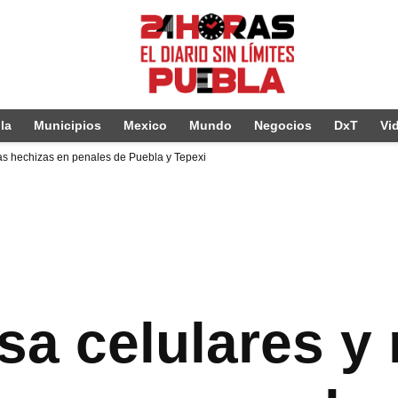
la
Municipios
Mexico
Mundo
Negocios
DxT
Vi
s hechizas en penales de Puebla y Tepexi
a celulares y