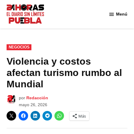
Saltar
al
Menú
Diario
contenido
24
Horas
Puebla
PUBLICADO
NEGOCIOS
EN
Violencia y costos
afectan turismo rumbo al
Mundial
por
Redacción
mayo 26, 2026
Más